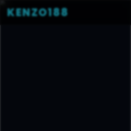
KENZO188